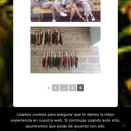
◄
1
...
3
4
Usamos cookies para asegurar que te damos la mejor
experiencia en nuestra web. Si continúas usando este sitio,
asumiremos que estás de acuerdo con ello.
Aviso Legal
|
Política de Privacidad
| © 2021 ALL